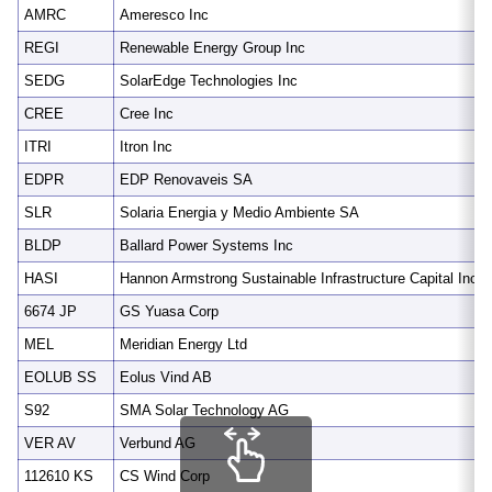
AMRC
Ameresco Inc
REGI
Renewable Energy Group Inc
SEDG
SolarEdge Technologies Inc
CREE
Cree Inc
ITRI
Itron Inc
EDPR
EDP Renovaveis SA
SLR
Solaria Energia y Medio Ambiente SA
BLDP
Ballard Power Systems Inc
HASI
Hannon Armstrong Sustainable Infrastructure Capital Inc
6674 JP
GS Yuasa Corp
MEL
Meridian Energy Ltd
EOLUB SS
Eolus Vind AB
S92
SMA Solar Technology AG
VER AV
Verbund AG
112610 KS
CS Wind Corp