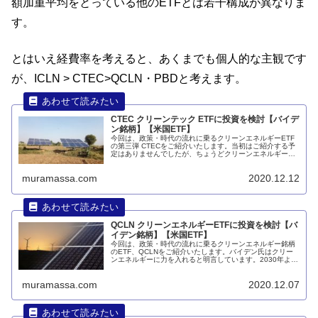
額加重平均をとっている他のETFとは若干構成が異なりま
す。
とはいえ経費率を考えると、あくまでも個人的な主観です
が、ICLN > CTEC>QCLN・PBDと考えます。
CTEC クリーンテック ETFに投資を検討【バイデ
ン銘柄】【米国ETF】
今回は、政策・時代の流れに乗るクリーンエネルギーETF
の第三弾 CTECをご紹介いたします。当初はご紹介する予
定はありませんでしたが、ちょうどクリーンエネルギー関
連のICLN、QCLNの記事を書いた後、2020年12月より...
muramassa.com
2020.12.12
QCLN クリーンエネルギーETFに投資を検討【バ
イデン銘柄】【米国ETF】
今回は、政策・時代の流れに乗るクリーンエネルギー銘柄
のETF、QCLNをご紹介いたします。バイデン氏はクリー
ンエネルギーに力を入れると明言しています。2030年より
ガソリン車の新規販売を禁止する流れが全世界的に急速に
拡がり、電気自動車への注目も集まっています。そうなる
muramassa.com
2020.12.07
とテスラに注目が集まります。続きは記事内にて。