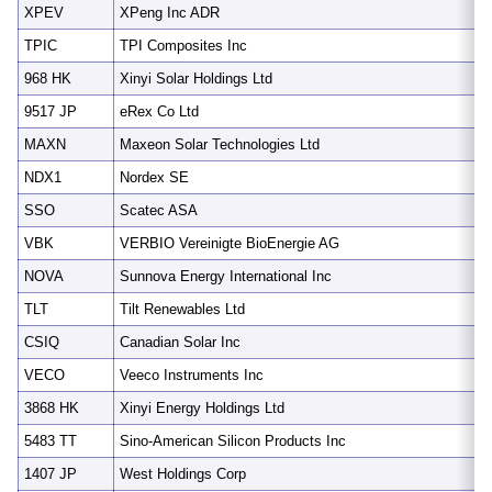
XPEV
XPeng Inc ADR
TPIC
TPI Composites Inc
968 HK
Xinyi Solar Holdings Ltd
9517 JP
eRex Co Ltd
MAXN
Maxeon Solar Technologies Ltd
NDX1
Nordex SE
SSO
Scatec ASA
VBK
VERBIO Vereinigte BioEnergie AG
NOVA
Sunnova Energy International Inc
TLT
Tilt Renewables Ltd
CSIQ
Canadian Solar Inc
VECO
Veeco Instruments Inc
3868 HK
Xinyi Energy Holdings Ltd
5483 TT
Sino-American Silicon Products Inc
1407 JP
West Holdings Corp