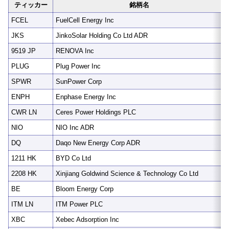
ティッカー
銘柄名
FCEL
FuelCell Energy Inc
JKS
JinkoSolar Holding Co Ltd ADR
9519 JP
RENOVA Inc
PLUG
Plug Power Inc
SPWR
SunPower Corp
ENPH
Enphase Energy Inc
CWR LN
Ceres Power Holdings PLC
NIO
NIO Inc ADR
DQ
Daqo New Energy Corp ADR
1211 HK
BYD Co Ltd
2208 HK
Xinjiang Goldwind Science & Technology Co Ltd
BE
Bloom Energy Corp
ITM LN
ITM Power PLC
XBC
Xebec Adsorption Inc