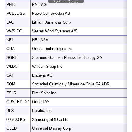
スクロールできます
PNE3
PNE AG
PCELL SS
PowerCell Sweden AB
LAC
Lithium Americas Corp
VWS DC
Vestas Wind Systems A/S
NEL
NEL ASA
ORA
Ormat Technologies Inc
SGRE
Siemens Gamesa Renewable Energy SA
WLDN
Willdan Group Inc
CAP
Encavis AG
SQM
Sociedad Quimica y Minera de Chile SA ADR
FSLR
First Solar Inc
ORSTED DC
Orsted AS
BLX
Boralex Inc
006400 KS
Samsung SDI Co Ltd
OLED
Universal Display Corp