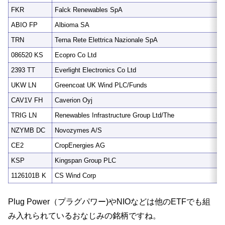
FKR
Falck Renewables SpA
ABIO FP
Albioma SA
TRN
Terna Rete Elettrica Nazionale SpA
086520 KS
Ecopro Co Ltd
2393 TT
Everlight Electronics Co Ltd
UKW LN
Greencoat UK Wind PLC/Funds
CAV1V FH
Caverion Oyj
TRIG LN
Renewables Infrastructure Group Ltd/The
NZYMB DC
Novozymes A/S
CE2
CropEnergies AG
KSP
Kingspan Group PLC
1126101B K
CS Wind Corp
Plug Power（プラグパワー)やNIOなどは他のETFでも組
み入れられているおなじみの銘柄ですね。