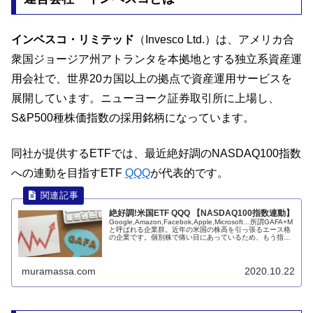
インベスコ・リミテッド
（Invesco Ltd.）は、アメリカ合
衆国ジョージア州アトランタを本拠地とする独立系資産運
用会社で、世界20カ国以上の拠点で資産運用サービスを
展開しています。ニューヨーク証券取引所に上場し、
S&P500種株価指数の採用銘柄になっています。
同社が提供するETFでは、最近絶好調のNASDAQ100指数
への連動を目指すETF
QQQ
が代表的です。
絶好調!米国ETF QQQ 【NASDAQ100指数連動】
Google,Amazon,Facebok,Apple,Microsoft…所謂GAFA+M
と呼ばれる企業群。近年の米国の株高を引っ張るエース格
の企業です。個別株で痛い目にあっているため、もう指数
に連動するETFにしようと考え始め...
muramassa.com
2020.10.22