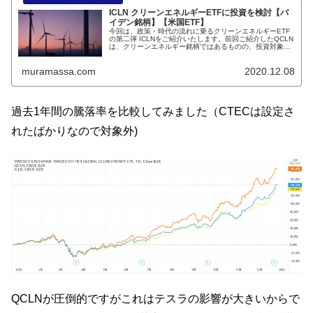
ICLN クリーンエネルギーETFに投資を検討【バ
イデン銘柄】【米国ETF】
今回は、政策・時代の流れに乗るクリーンエネルギーETF
の第二弾 ICLNをご紹介いたします。前回ご紹介したQCLN
は、クリーンエネルギー銘柄ではあるものの、投資対象地
域がアメリカ、銘柄がテスラ・ニオとEV関連銘柄に偏って
い...
muramassa.com
2020.12.08
過去1年間の騰落率を比較してみました（CTECは設定さ
れたばかりなので対象外)
QCLNが圧倒的ですがこれはテスラの影響が大きいからで