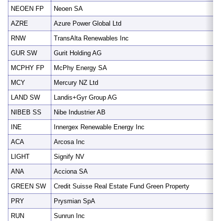
NEOEN FP
Neoen SA
AZRE
Azure Power Global Ltd
RNW
TransAlta Renewables Inc
GUR SW
Gurit Holding AG
MCPHY FP
McPhy Energy SA
MCY
Mercury NZ Ltd
LAND SW
Landis+Gyr Group AG
NIBEB SS
Nibe Industrier AB
INE
Innergex Renewable Energy Inc
ACA
Arcosa Inc
LIGHT
Signify NV
ANA
Acciona SA
GREEN SW
Credit Suisse Real Estate Fund Green Property
PRY
Prysmian SpA
RUN
Sunrun Inc