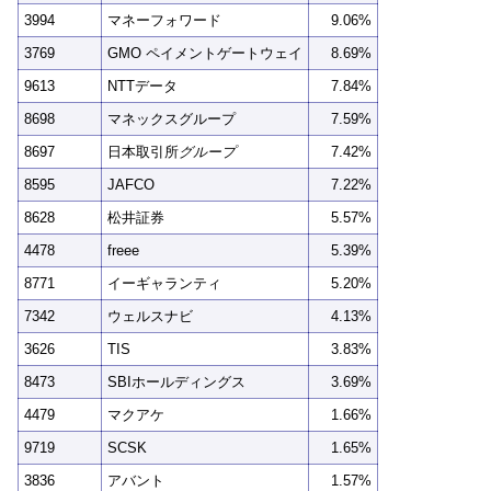
3994
マネーフォワード
9.06%
3769
GMO ペイメントゲートウェイ
8.69%
9613
NTTデータ
7.84%
8698
マネックスグループ
7.59%
8697
日本取引所
グループ
7.42%
8595
JAFCO
7.22%
8628
松井証券
5.57%
4478
freee
5.39%
8771
イーギャランティ
5.20%
7342
ウェルスナビ
4.13%
3626
TIS
3.83%
8473
SBIホールディングス
3.69%
4479
マクアケ
1.66%
9719
SCSK
1.65%
3836
アバント
1.57%