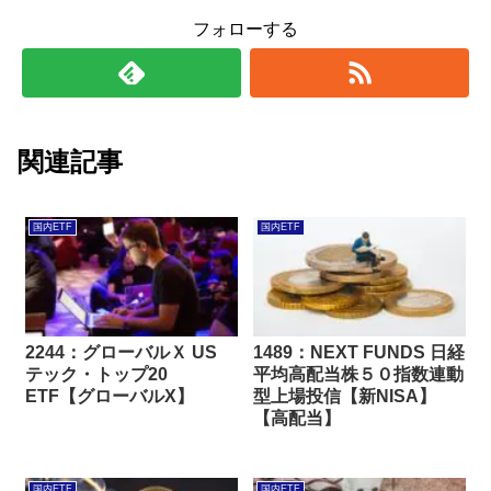
フォローする
関連記事
国内ETF
国内ETF
2244：グローバルＸ US
1489：NEXT FUNDS 日経
テック・トップ20
平均高配当株５０指数連動
ETF【グローバルX】
型上場投信【新NISA】
【高配当】
国内ETF
国内ETF