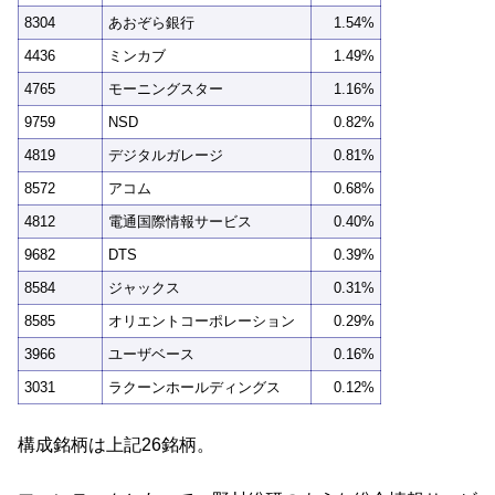
8304
あおぞら銀行
1.54%
4436
ミンカブ
1.49%
4765
モーニングスター
1.16%
9759
NSD
0.82%
4819
デジタルガレージ
0.81%
8572
アコム
0.68%
4812
電通国際情報サービス
0.40%
9682
DTS
0.39%
8584
ジャックス
0.31%
8585
オリエントコーポレーション
0.29%
3966
ユーザベース
0.16%
3031
ラクーンホールディングス
0.12%
構成銘柄は上記26銘柄。