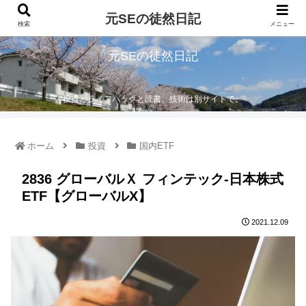
元SEの徒然日記
検索
メニュー
元SEの徒然日記
投資とライフハックと読書。技術は別サイトで。
ホーム
投資
国内ETF
2836 グローバルＸ フィンテック-日本株式
ETF【グローバルX】
2021.12.09