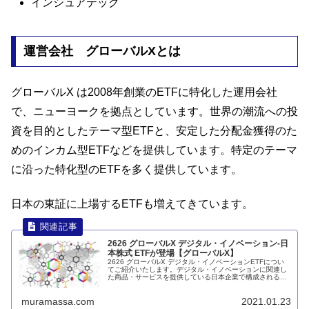
インシュアテック
運営会社 グローバルXとは
グローバルX は2008年創業のETFに特化した運用会社
で、ニューヨークを拠点としています。世界の潮流への投
資を目的としたテーマ型ETFと、安定した分配金獲得のた
めのインカム型ETFなどを提供しています。特定のテーマ
に沿った特化型のETFを多く提供しています。
日本の東証に上場するETFも増えてきています。
2626 グローバルX デジタル・イノベーション-日
本株式 ETFが登場【グローバルX】
2626 グローバルX デジタル・イノベーションETFについ
てご紹介いたします。デジタル・イノベーションに関連し
た商品・サービスを提供している日本企業で構成される
ETFです。デジタル庁の開設、DX改革が謳われる中で成長
が期待される分野への投資を行います。詳細は記事内に
muramassa.com
2021.01.23
て。