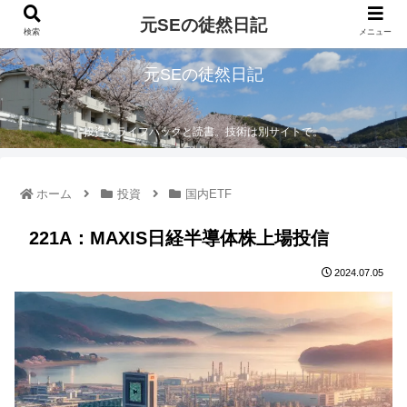
元SEの徒然日記
検索
メニュー
元SEの徒然日記
投資とライフハックと読書。技術は別サイトで。
ホーム
投資
国内ETF
221A：MAXIS日経半導体株上場投信
2024.07.05