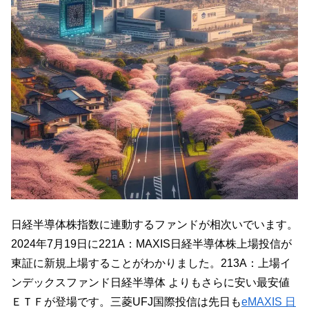
日経半導体株指数に連動するファンドが相次いでいます。
2024年7月19日に221A：MAXIS日経半導体株上場投信が
東証に新規上場することがわかりました。
213A：上場イ
ンデックスファンド日経半導体 よりもさらに安い最安値
ＥＴＦが登場です。三菱UFJ国際投信は先日も
eMAXIS 日