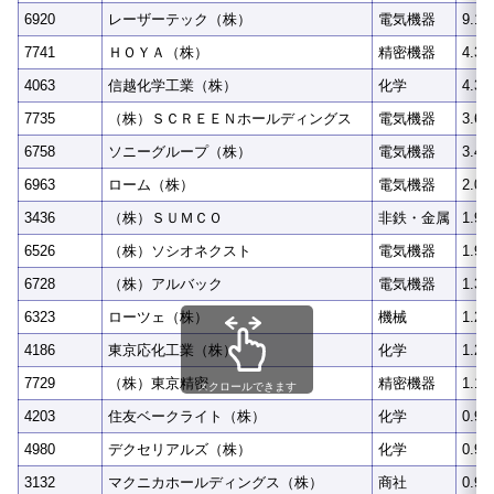
6920
レーザーテック（株）
電気機器
9.1
7741
ＨＯＹＡ（株）
精密機器
4.3
4063
信越化学工業（株）
化学
4.3
7735
（株）ＳＣＲＥＥＮホールディングス
電気機器
3.6
6758
ソニーグループ（株）
電気機器
3.4
6963
ローム（株）
電気機器
2.0
3436
（株）ＳＵＭＣＯ
非鉄・金属
1.9
6526
（株）ソシオネクスト
電気機器
1.9
6728
（株）アルバック
電気機器
1.3
6323
ローツェ（株）
機械
1.2
4186
東京応化工業（株）
化学
1.2
7729
（株）東京精密
精密機器
1.1
スクロールできます
4203
住友ベークライト（株）
化学
0.9
4980
デクセリアルズ（株）
化学
0.9
3132
マクニカホールディングス（株）
商社
0.9