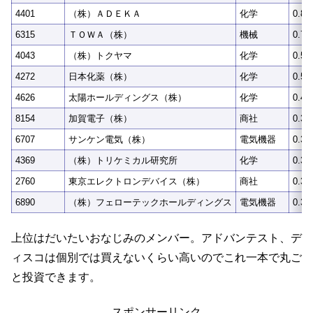
4401
（株）ＡＤＥＫＡ
化学
0.8
6315
ＴＯＷＡ（株）
機械
0.7
4043
（株）トクヤマ
化学
0.5
4272
日本化薬（株）
化学
0.5
4626
太陽ホールディングス（株）
化学
0.4
8154
加賀電子（株）
商社
0.3
6707
サンケン電気（株）
電気機器
0.3
4369
（株）トリケミカル研究所
化学
0.3
2760
東京エレクトロンデバイス（株）
商社
0.3
6890
（株）フェローテックホールディングス
電気機器
0.3
上位はだいたいおなじみのメンバー。アドバンテスト、デ
ィスコは個別では買えないくらい高いのでこれ一本で丸ご
と投資できます。
スポンサーリンク