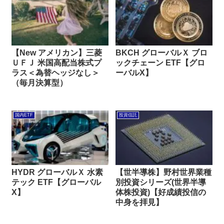
【New アメリカン】三菱
BKCH グローバルＸ ブロ
ＵＦＪ 米国高配当株式プ
ックチェーン ETF【グロ
ラス＜為替ヘッジなし＞
ーバルX】
（毎月決算型）
国内ETF
投資信託
HYDR グローバルＸ 水素
【世半導株】野村世界業種
テック ETF【グローバル
別投資シリーズ(世界半導
X】
体株投資)【好成績投信の
中身を拝見】