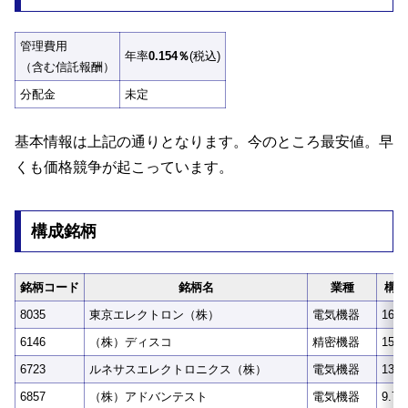
管理費用
年率
0.154％
(税込)
（含む信託報酬）
分配金
未定
基本情報は上記の通りとなります。今のところ最安値。早
くも価格競争が起こっています。
構成銘柄
銘柄コード
銘柄名
業種
構成
8035
東京エレクトロン（株）
電気機器
16.8
6146
（株）ディスコ
精密機器
15.9
6723
ルネサスエレクトロニクス（株）
電気機器
13.7
6857
（株）アドバンテスト
電気機器
9.7