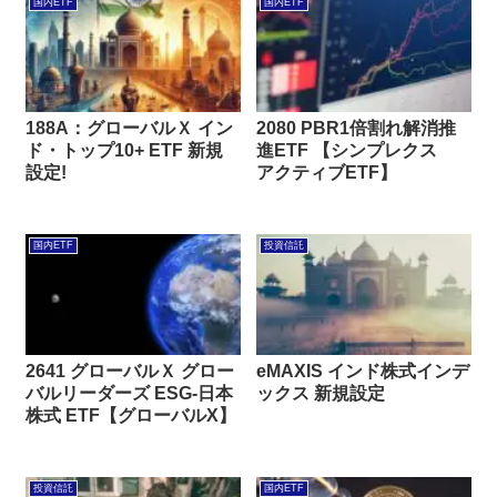
国内ETF
国内ETF
188A：グローバルＸ イン
2080 PBR1倍割れ解消推
ド・トップ10+ ETF 新規
進ETF 【シンプレクス
設定!
アクティブETF】
国内ETF
投資信託
2641 グローバルＸ グロー
eMAXIS インド株式インデ
バルリーダーズ ESG-日本
ックス 新規設定
株式 ETF【グローバルX】
投資信託
国内ETF