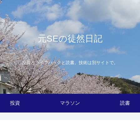
元SEの徒然日記
投資とライフハックと読書。技術は別サイトで。
投資
マラソン
読書