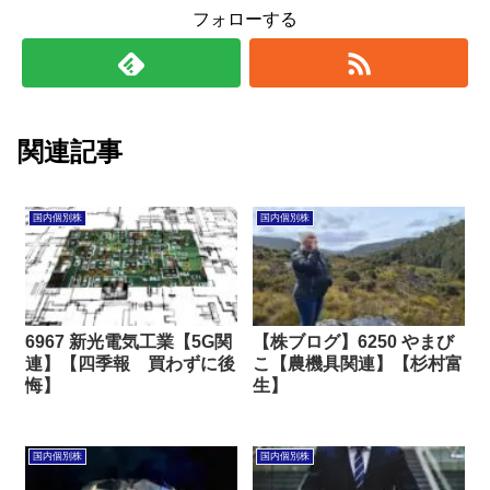
フォローする
関連記事
国内個別株
国内個別株
6967 新光電気工業【5G関
【株ブログ】6250 やまび
連】【四季報 買わずに後
こ【農機具関連】【杉村富
悔】
生】
国内個別株
国内個別株