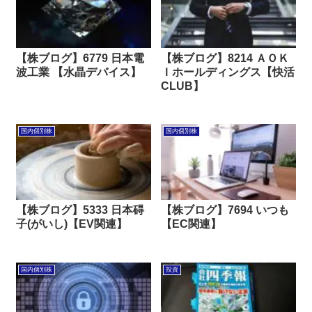
【株ブログ】6779 日本電
【株ブログ】8214 ＡＯＫ
波工業 【水晶デバイス】
Ｉホールディングス【快活
CLUB】
国内個別株
国内個別株
【株ブログ】5333 日本碍
【株ブログ】7694 いつも
子(がいし)【EV関連】
【EC関連】
国内個別株
投資