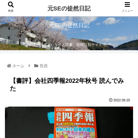
元SEの徒然日記
検索
メニュー
元SEの徒然日記
投資とライフハックと読書。技術は別サイトで。
ホーム
投資
【書評】会社四季報2022年秋号 読んでみ
た
2022.09.25