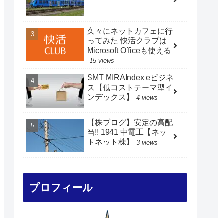
久々にネットカフェに行
ってみた 快活クラブは
Microsoft Officeも使える
15 views
SMT MIRAIndex eビジネ
ス【低コストテーマ型イ
ンデックス】
4 views
【株ブログ】安定の高配
当!! 1941 中電工【ネッ
トネット株】
3 views
プロフィール