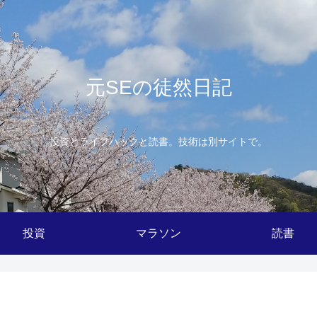
元SEの徒然日記
投資とライフハックと読書。技術は別サイトで。
投資
マラソン
読書