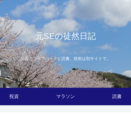
元SEの徒然日記
投資とライフハックと読書。技術は別サイトで。
投資
マラソン
読書