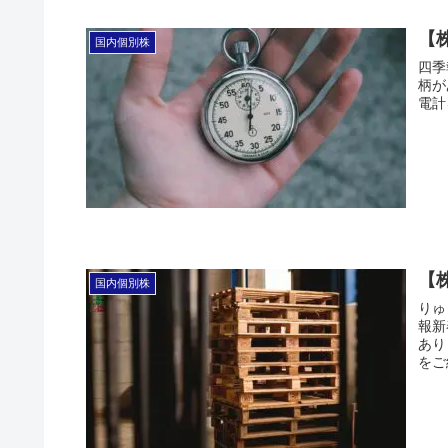
【株
国内個別株
四季
柄が
電計
【
国内個別株
りゅ
報新
あり
をご