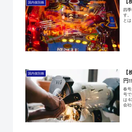
【
国内個別株
四季
す。
とは
【
国内個別株
円!
春号
号で
は 
会社概