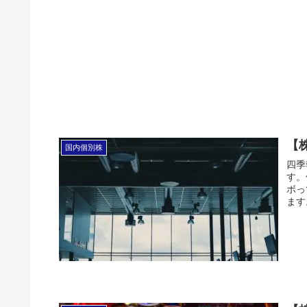
【
国内個別株
四季
す。
ボっ
ます。