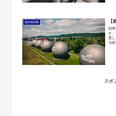
【
国内個別株
四季
す。
置し
当政
スポ