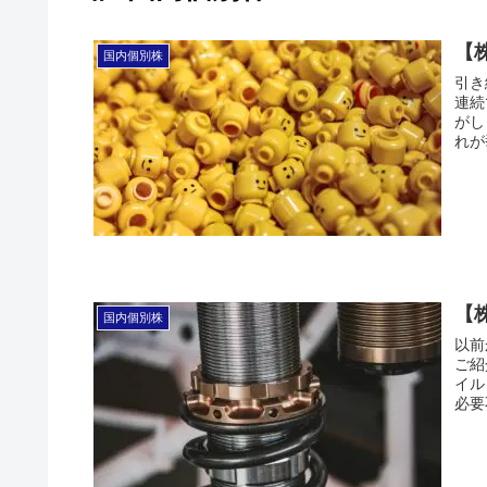
【
国内個別株
引き
連続
がし
れが
【
国内個別株
以前
ご紹
イル
必要