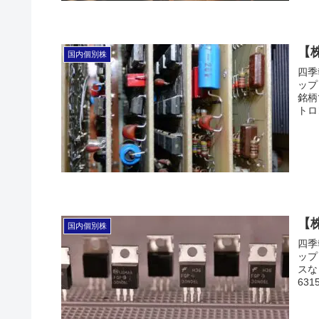
【
国内個別株
四季
ップ
銘柄
トロン
【
国内個別株
四季
ップ
スな
63