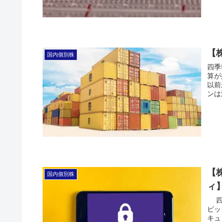
【
国内個別株
四季
算が
以前
ンは
【
国内個別株
ィ
四季
ピッ
キュ