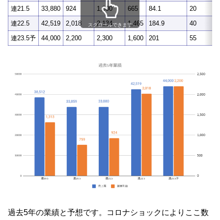
連21.5
33,880
924
1,000
665
84.1
20
連22.5
42,519
2,018
2,134
1,465
184.9
40
スクロールできます
連23.5予
44,000
2,200
2,300
1,600
201
55
過去5年の業績と予想です。コロナショックによりここ数