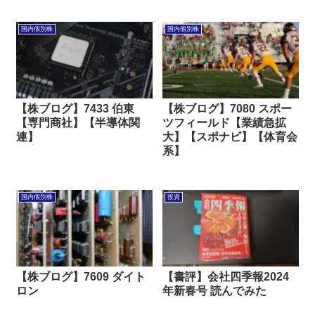
国内個別株
国内個別株
【株ブログ】7433 伯東
【株ブログ】7080 スポー
【専門商社】【半導体関
ツフィールド【業績急拡
連】
大】【スポナビ】【体育会
系】
国内個別株
投資
【株ブログ】7609 ダイト
【書評】会社四季報2024
ロン
年新春号 読んでみた