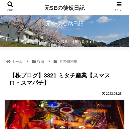
元SEの徒然日記
検索
メニュー
元SEの徒然日記
投資とライフハックと読書。技術は別サイトで。
ホーム
投資
国内個別株
【株ブログ】3321 ミタチ産業【スマス
ロ・スマパチ】
2023.03.26