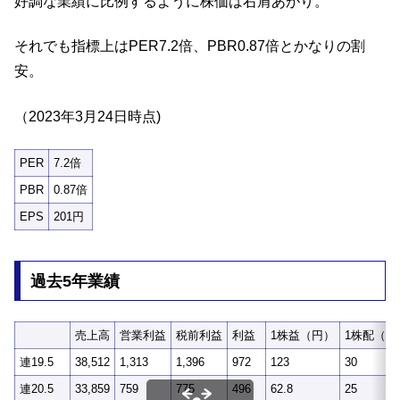
好調な業績に比例するように株価は右肩あがり。
それでも指標上はPER7.2倍、PBR0.87倍とかなりの割
安。
（2023年3月24日時点)
PER
7.2倍
PBR
0.87倍
EPS
201円
過去5年業績
売上高
営業利益
税前利益
利益
1株益（円）
1株配（円
連19.5
38,512
1,313
1,396
972
123
30
連20.5
33,859
759
775
496
62.8
25