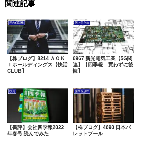
関連記事
国内個別株
国内個別株
【株ブログ】8214 ＡＯＫ
6967 新光電気工業【5G関
Ｉホールディングス【快活
連】【四季報 買わずに後
CLUB】
悔】
投資
国内個別株
【書評】会社四季報2022
【株ブログ】4690 日本パ
年春号 読んでみた
レットプール