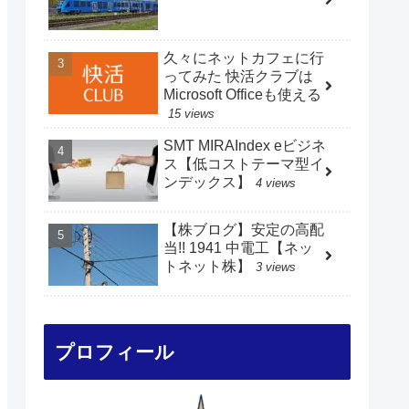
久々にネットカフェに行
ってみた 快活クラブは
Microsoft Officeも使える
15 views
SMT MIRAIndex eビジネ
ス【低コストテーマ型イ
ンデックス】
4 views
【株ブログ】安定の高配
当!! 1941 中電工【ネッ
トネット株】
3 views
プロフィール