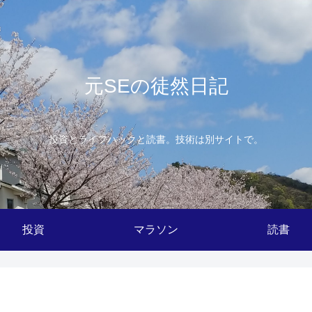
元SEの徒然日記
投資とライフハックと読書。技術は別サイトで。
投資
マラソン
読書