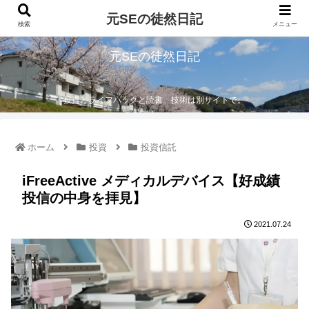
元SEの徒然日記
検索
メニュー
元SEの徒然日記
投資とライフハックと読書。技術は別サイトで。
ホーム
投資
投資信託
iFreeActive メディカルデバイス【好成績
投信の中身を拝見】
2021.07.24