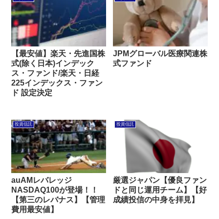
【最安値】楽天・先進国株
JPMグローバル医療関連株
式(除く日本)インデック
式ファンド
ス・ファンド/楽天・日経
225インデックス・ファン
ド 設定決定
投資信託
投資信託
auAMレバレッジ
厳選ジャパン【優良ファン
NASDAQ100が登場！！
ドと同じ運用チーム】【好
【第三のレバナス】【管理
成績投信の中身を拝見】
費用最安値】