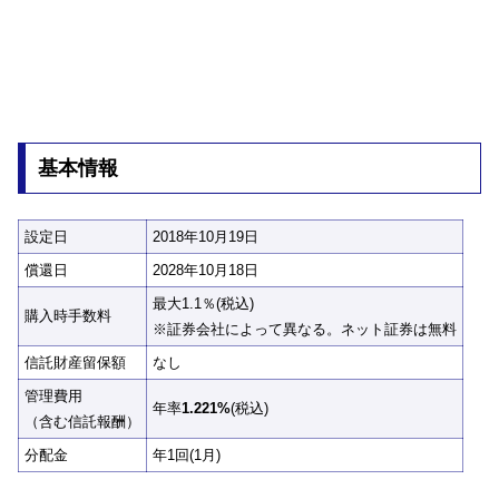
基本情報
設定日
2018年10月19日
償還日
2028年10月18日
最大1.1％(税込)
購入時手数料
※証券会社によって異なる。ネット証券は無料
信託財産留保額
なし
管理費用
年率
1.221%
(税込)
（含む信託報酬）
分配金
年1回(1月)