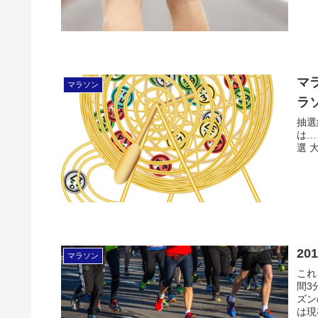
マ
マラソン
ラ
抽選
は…
選 
20
マラソン
これ
間3
ズン
は現