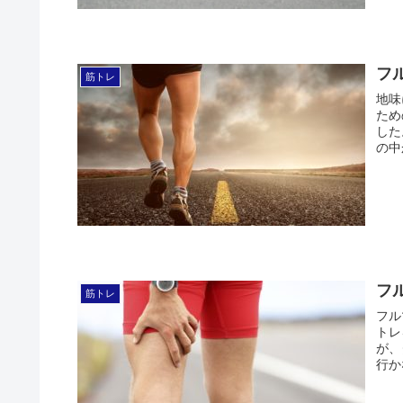
フ
筋トレ
地味
ため
した
の中
フ
筋トレ
フル
トレ
が、
行か
ニン
す。