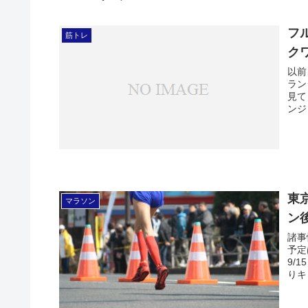
フ
筋トレ
ク
以前
ラン
見て
ンジ
東
マラソン
ン
諸事
予定
9/
りキャ