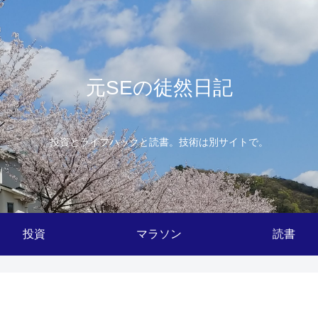
元SEの徒然日記
投資とライフハックと読書。技術は別サイトで。
投資
マラソン
読書