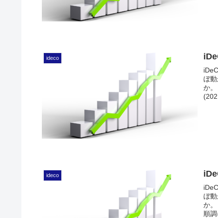
iD
ideco
iD
ぼ動
か。
(202
iD
ideco
iD
ぼ動
か。
順調に