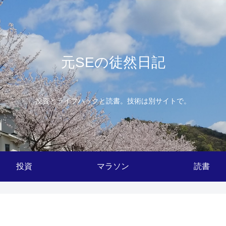
元SEの徒然日記
投資とライフハックと読書。技術は別サイトで。
投資
マラソン
読書