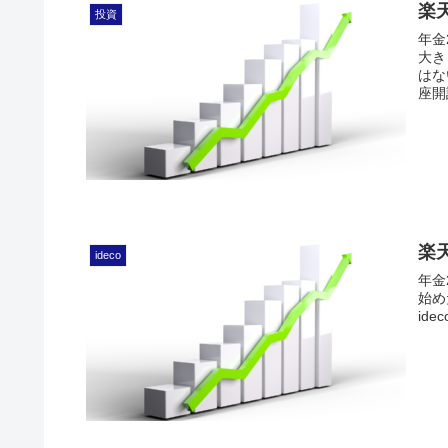
楽
投資
年金
大き
はな
座開
楽
ideco
年金
始め
id