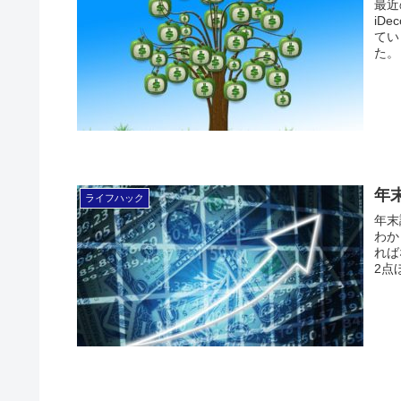
最近
iD
てい
た。
年
ライフハック
年末
わか
れば
2点