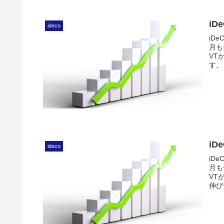
iD
ideco
iD
月も
VT
す。 .
iD
ideco
iD
月も
VT
伸びて