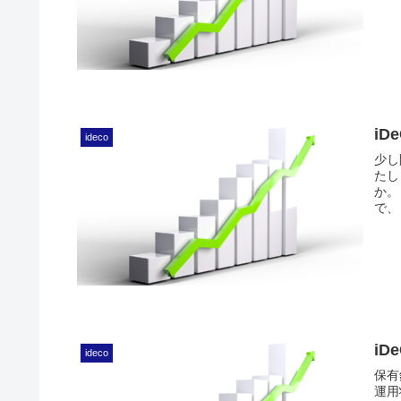
iD
ideco
少し
たし
か。
で、
iD
ideco
保有
運用