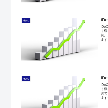
iD
ideco
iD
く動
調。
ます.
iD
ideco
iD
く動
調で
ますが