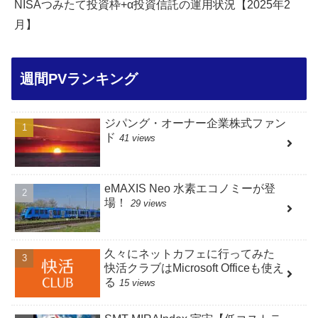
NISAつみたて投資枠+α投資信託の運用状況【2025年2
月】
週間PVランキング
ジパング・オーナー企業株式ファン
ド
41 views
eMAXIS Neo 水素エコノミーが登
場！
29 views
久々にネットカフェに行ってみた
快活クラブはMicrosoft Officeも使え
る
15 views