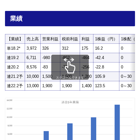
業績
【業績】
売上高
営業利益
税前利益
利益
1株益（円）
1株配（円
単18.2*
3,972
326
312
175
16.2
0
連19.2
6,711
-980
-862
-464
-42.4
0
連20.2
8,576
-83
-77
-256
-22.8
0
連21.2予
10,000
1,500
1,500
1,200
105.9
0～30
スクロールできます
連22.2予
13,000
1,900
1,900
1,400
123.5
0～30