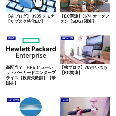
【株ブログ】 3985 テモナ
【EC関連】3674 オークフ
【サブスク特化EC】
ァン【SDGs関連】
米国株
国内個別株
高配当？ HPE ヒューレ
【株ブログ】7694 いつも
ットパッカードエンタープ
【EC関連】
ライズ【投資失敗談】【米
国株】
国内個別株
米国株