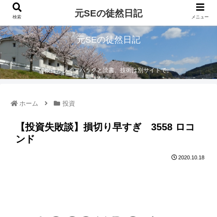
元SEの徒然日記
検索
メニュー
元SEの徒然日記
投資とライフハックと読書。技術は別サイトで。
ホーム
投資
【投資失敗談】損切り早すぎ 3558 ロコ
ンド
2020.10.18