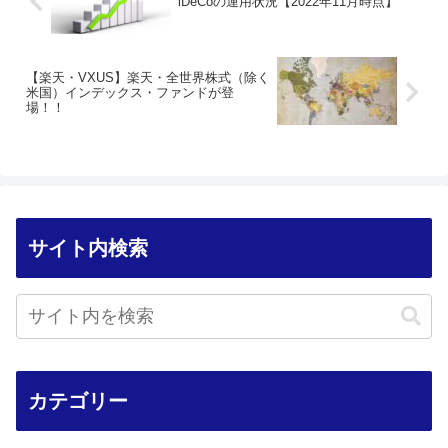
iDeCoの運用状況【2022年11月時点】
【楽天・VXUS】楽天・全世界株式（除く
米国）インデックス・ファンドが登
場！！
サイト内検索
カテゴリー