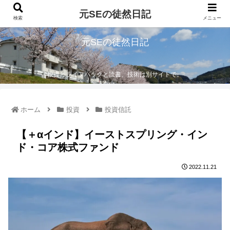
元SEの徒然日記
検索
メニュー
元SEの徒然日記
投資とライフハックと読書。技術は別サイトで。
ホーム
投資
投資信託
【＋αインド】イーストスプリング・イン
ド・コア株式ファンド
2022.11.21