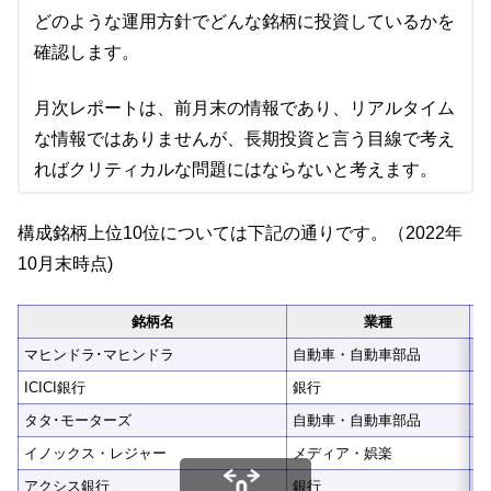
どのような運用方針でどんな銘柄に投資しているかを
確認します。
月次レポートは、前月末の情報であり、リアルタイム
な情報ではありませんが、長期投資と言う目線で考え
ればクリティカルな問題にはならないと考えます。
構成銘柄上位10位については下記の通りです。（2022年
10月末時点)
銘柄名
業種
マヒンドラ･マヒンドラ
自動車・自動車部品
7
ICICI銀行
銀行
7
タタ･モーターズ
自動車・自動車部品
4
イノックス・レジャー
メディア・娯楽
4
アクシス銀行
銀行
4