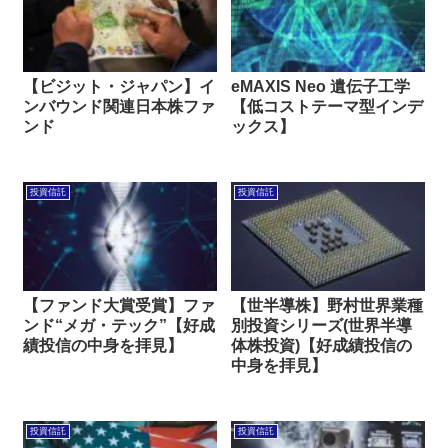
【ビジット・ジャパン】イ
eMAXIS Neo 遺伝子工学
ンバウンド関連日本株ファ
【低コストテーマ型インデ
ンド
ックス】
投資信託
投資信託
【ファンド大賞受賞】ファ
【世半導株】野村世界業種
ンド“メガ・テック”【好成
別投資シリーズ(世界半導
績投信の中身を拝見】
体株投資)【好成績投信の
中身を拝見】
投資信託
投資信託