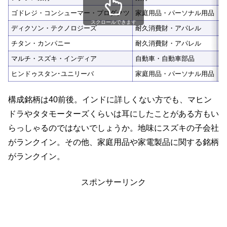
ゴドレジ・コンシューマー・プロダクツ
家庭用品・パーソナル用品
4
スクロールできます
ディクソン・テクノロジーズ
耐久消費財・アパレル
3
チタン・カンパニー
耐久消費財・アパレル
3
マルチ・スズキ・インディア
自動車・自動車部品
3
ヒンドゥスタン･ユニリーバ
家庭用品・パーソナル用品
3
構成銘柄は40前後。インドに詳しくない方でも、マヒン
ドラやタタモーターズくらいは耳にしたことがある方もい
らっしゃるのではないでしょうか。地味にスズキの子会社
がランクイン。その他、家庭用品や家電製品に関する銘柄
がランクイン。
スポンサーリンク