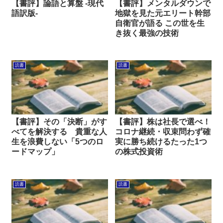
【書評】論語と算盤 -現代
【書評】メンタルダウンで
語訳版-
地獄を見た元エリート幹部
自衛官が語る この世を生
き抜く最強の技術
読書
読書
【書評】その「決断」がす
【書評】株は社長で選べ！
べてを解決する 貴重な人
コロナ継続・収束問わず確
生を浪費しない「5つのロ
実に勝ち続けるたった1つ
ードマップ」
の株式投資術
読書
読書