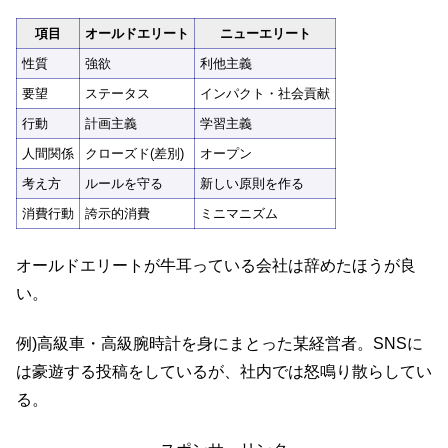
項目
オールドエリート
ニューエリート
性質
強欲
利他主義
要望
ステータス
インパクト・社会貢献
行動
計画主義
学習主義
人間関係
クローズド(差別)
オープン
考え方
ルールを守る
新しい原則を作る
消費行動
誇示的消費
ミニマニズム
オールドエリートが牛耳っている会社は辞めたほうが良
い。
例)高級車・高級腕時計を身にまとった某経営者。SNSに
は豪遊する投稿をしているが、社内では怒鳴り散らしてい
る。