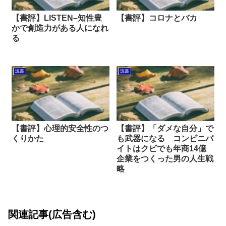
【書評】LISTEN–知性豊
【書評】コロナとバカ
かで創造力がある人になれ
る
読書
読書
【書評】心理的安全性のつ
【書評】「ダメな自分」で
くりかた
も武器になる コンビニバ
イトはクビでも年商14億
企業をつくった男の人生戦
略
関連記事(広告含む)