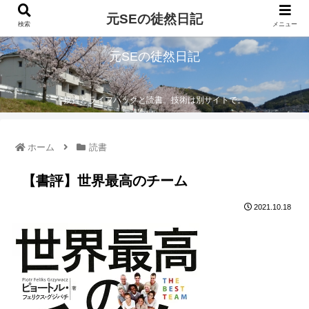
元SEの徒然日記
検索
メニュー
元SEの徒然日記
投資とライフハックと読書。技術は別サイトで。
ホーム
読書
【書評】世界最高のチーム
2021.10.18