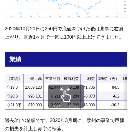
2020年10月20日に250円で底値をつけた後は見事に右肩
上がり。直近1ヶ月で一気に100円以上上げてきました。
業績
【業績】
売上高
営業利益
税前利益
利益
1株益（円）
1株
◇19.3
1,059,120
62,444
60,138
41,705
84.3
◇20.3
996,101
8,211
284
-3,073
-6.2
◇21.3予
870,000
-13,000
-16,000
-18,000
-36.3
スクロールできます
過去3年の業績です。2020年3月期に、欧州の事業で巨額
の損失を計上し赤字に転落。