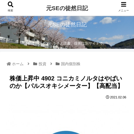
元SEの徒然日記
検索
メニュー
元SEの徒然日記
投資とライフハックと読書。技術は別サイトで。
ホーム
投資
国内個別株
株価上昇中 4902 コニカミノルタはやばい
のか【パルスオキシメーター】【高配当】
2021.02.06