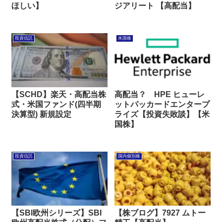
ほしい】
ジアリート 【高配当】
投資信託
米国株
【SCHD】楽天・高配当株
高配当？ HPE ヒューレ
式・米国ファンド(四半期
ットパッカードエンタープ
決算型) 新規設定
ライズ【投資失敗談】【米
国株】
投資信託
国内個別株
【SBI欧州シリーズ】SBI
【株ブログ】7927 ムトー