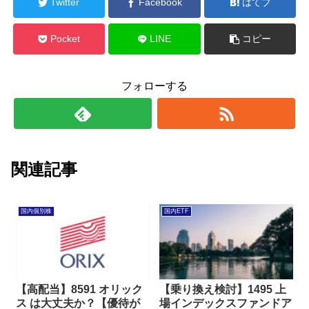
Twitter
Facebook
はてブ
Pocket
LINE
コピー
フォローする
関連記事
国内個別株
国内ETF
【高配当】8591 オリック
【乗り換え検討】1495 上
ス は大丈夫か？【優待が
場インデックスファンドア