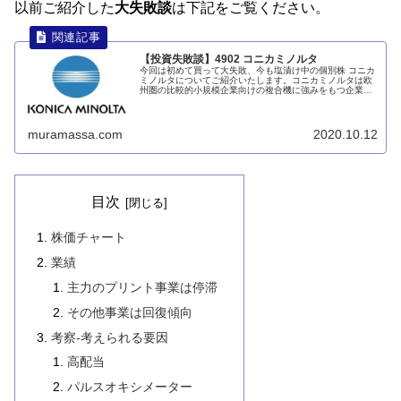
以前ご紹介した
大失敗談
は下記をご覧ください。
【投資失敗談】4902 コニカミノルタ
今回は初めて買って大失敗、今も塩漬け中の個別株 コニカ
ミノルタについてご紹介いたします。コニカミノルタは欧
州圏の比較的小規模企業向けの複合機に強みをもつ企業で
す。2019年8月に株価が急落したタイミングでINしました
が、これが悪夢の始まりでした。続きは記事内にてご紹介
いたします。
muramassa.com
2020.10.12
目次
株価チャート
業績
主力のプリント事業は停滞
その他事業は回復傾向
考察-考えられる要因
高配当
パルスオキシメーター