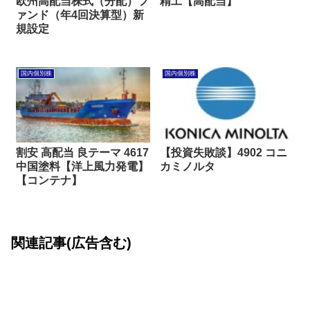
欧州高配当株式（分配）フ
精工【高配当】
ァンド（年4回決算型）新
規設定
国内個別株
国内個別株
割安 高配当 良テーマ 4617
【投資失敗談】4902 コニ
中国塗料【洋上風力発電】
カミノルタ
【コンテナ】
関連記事(広告含む)