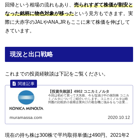
回帰という相場の流れもあり、
売られすぎて株価が割安と
なった銘柄に物色対象が移った
という見方もできます。実
際に大赤字のJALやANA,JRもここに来て株価を伸ばして
きています。
現況と出口戦略
これまでの投資経験談は下記をご覧ください。
【投資失敗談】4902 コニカミノルタ
今回は初めて買って大失敗、今も塩漬け中の個別株 コニカ
ミノルタについてご紹介いたします。コニカミノルタは欧
州圏の比較的小規模企業向けの複合機に強みをもつ企業で
す。2019年8月に株価が急落したタイミングでINしました
が、これが悪夢の始まりでした。続きは記事内にてご紹介
いたします。
muramassa.com
2020.10.12
現在の持ち株は300株で平均取得単価は490円。2021年2