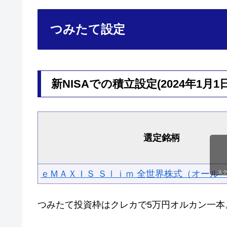
つみたて設定
新NISAでの積立設定(2024年1月1
選定銘柄
ｅＭＡＸＩＳ Ｓｌｉｍ 全世界株式（オール
ス
つみたて投資枠はクレカで5万円オルカン一本