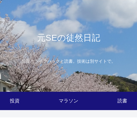
元SEの徒然日記
投資とライフハックと読書。技術は別サイトで。
投資
マラソン
読書