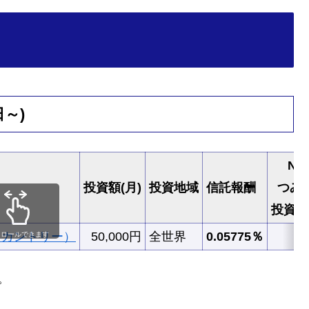
日～)
NI
投資額(月)
投資地域
信託報酬
つみ
投資枠
・カントリー）
50,000円
全世界
0.05775％
○
クロールできます
。